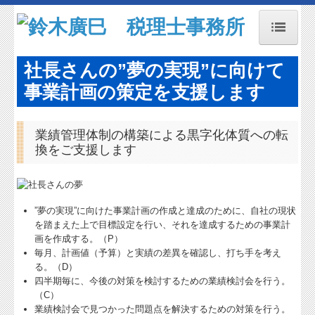
トップページ
社長さんの”夢の実現”に向けて
事務所紹介
事業計画の策定を支援します
経営理念
業績管理体制の構築による黒字化体質への転
交通案内
換をご支援します
関連リンク
リンク集
”夢の実現”に向けた事業計画の作成と達成のために、自社の現状
を踏まえた上で目標設定を行い、それを達成するための事業計
お問合せ
画を作成する。（P）
毎月、計画値（予算）と実績の差異を確認し、打ち手を考え
FX4クラウド
る。（D）
四半期毎に、今後の対策を検討するための業績検討会を行う。
補助金・助成金・融資情報
（C）
業績検討会で見つかった問題点を解決するための対策を行う。
経営者お役立ち情報