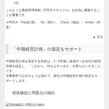
（A)
経営者オススメ情報
このような業績管理体制（PDCA※サイクル）を社内に構築するこ
とが重要です。
Q&A経営相談
※PDCA : Plan(計画）、Do（実行）、Check（検証）、Action（対
策）
税務カレンダー
▲ 戻る
税務Q&A
個人情報保護方針
「中期経営計画」の策定をサポート
TKCシステムQ&A
中期経営計画を策定する目的は、3～5年後に達成すべき自社の経営
目標を設定し、「これから、何をなすべきか」を明らかにすること
国の共済制度活用コーナー
です。
当事務所では次のような流れで、貴社の中期経営計画の策定をサ
ポートします。
現状確認と問題点の抽出