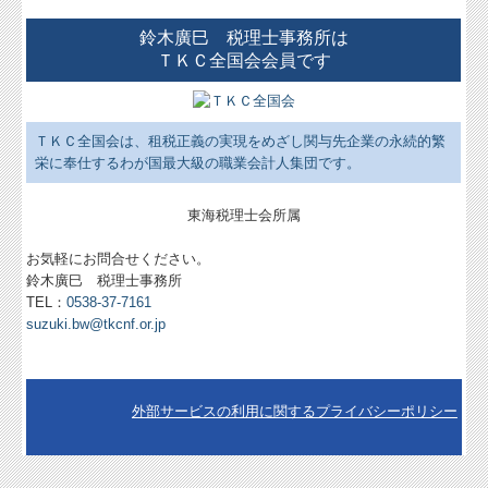
鈴木廣巳 税理士事務所は
ＴＫＣ全国会会員です
ＴＫＣ全国会は、租税正義の実現をめざし関与先企業の永続的繁
栄に奉仕するわが国最大級の職業会計人集団です。
東海税理士会所属
お気軽にお問合せください。
鈴木廣巳 税理士事務所
TEL：
0538-37-7161
suzuki.bw@tkcnf.or.jp
外部サービスの利用に関するプライバシーポリシー